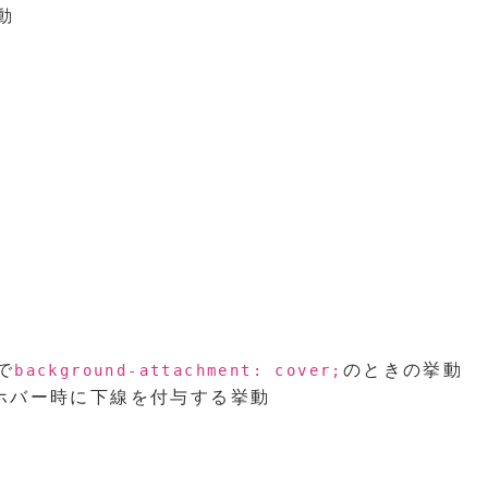
動
で
のときの挙動
background-attachment: cover;
のホバー時に下線を付与する挙動